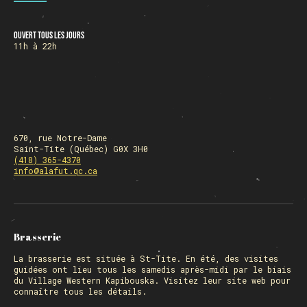
Ouvert tous les jours
HORAIRE DES FÊTES
11h à 22h
FERMÉ du 23 au 25 décembre
OUVERT 26 et 27 déc. de 11h à 22h
OUVERT 28 et 29 déc. de 09h à 22h
OUVERT 30 déc. de 11h à 22h
FERMÉ 31 déc. et 01 janvier
670, rue Notre-Dame
Saint-Tite (Québec) G0X 3H0
(418) 365-4370
info@alafut.qc.ca
Chargement
Brasserie
La
brasserie
est située à St-Tite. En été, des visites
guidées ont lieu tous les samedis après-midi par le biais
du Village Western Kapibouska. Visitez
leur site web
pour
connaître tous les détails.