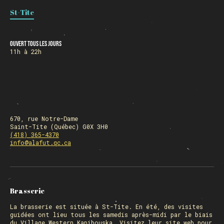
St-Tite
HORAIRE DES FÊTES
Ouvert tous les jours
11h à 22h
FERMÉ du 23 au 25 décembre
OUVERT 26 et 27 déc. de 11h à 22h
OUVERT 28 et 29 déc. de 09h à 22h
OUVERT 30 déc. de 11h à 22h
FERMÉ 31 déc. et 01 janvier
670, rue Notre-Dame
Saint-Tite (Québec) G0X 3H0
(418) 365-4370
info@alafut.qc.ca
Chargement
Brasserie
La
brasserie
est située à St-Tite. En été, des visites
guidées ont lieu tous les samedis après-midi par le biais
du Village Western Kapibouska. Visitez
leur site web
pour