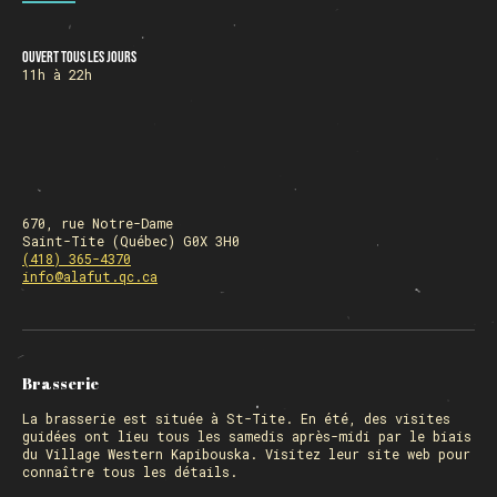
Ouvert tous les jours
HORAIRE DES FÊTES
11h à 22h
FERMÉ du 23 au 25 décembre
OUVERT 26 et 27 déc. de 11h à 22h
OUVERT 28 et 29 déc. de 09h à 22h
OUVERT 30 déc. de 11h à 22h
FERMÉ 31 déc. et 01 janvier
670, rue Notre-Dame
Saint-Tite (Québec) G0X 3H0
(418) 365-4370
info@alafut.qc.ca
Chargement
Brasserie
La
brasserie
est située à St-Tite. En été, des visites
guidées ont lieu tous les samedis après-midi par le biais
du Village Western Kapibouska. Visitez
leur site web
pour
connaître tous les détails.