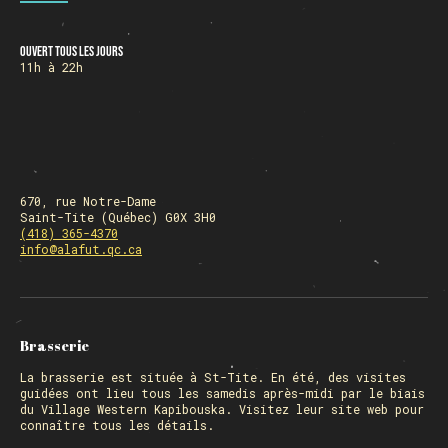
Ouvert tous les jours
HORAIRE DES FÊTES
11h à 22h
FERMÉ du 23 au 25 décembre
OUVERT 26 et 27 déc. de 11h à 22h
OUVERT 28 et 29 déc. de 09h à 22h
OUVERT 30 déc. de 11h à 22h
FERMÉ 31 déc. et 01 janvier
670, rue Notre-Dame
Saint-Tite (Québec) G0X 3H0
(418) 365-4370
info@alafut.qc.ca
Chargement
Brasserie
La
brasserie
est située à St-Tite. En été, des visites
guidées ont lieu tous les samedis après-midi par le biais
du Village Western Kapibouska. Visitez
leur site web
pour
connaître tous les détails.