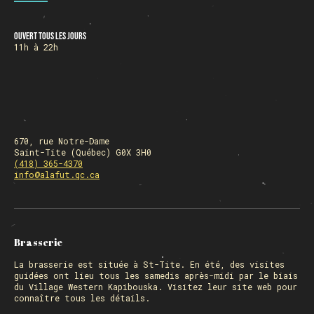
Ouvert tous les jours
HORAIRE DES FÊTES
11h à 22h
FERMÉ du 23 au 25 décembre
OUVERT 26 et 27 déc. de 11h à 22h
OUVERT 28 et 29 déc. de 09h à 22h
OUVERT 30 déc. de 11h à 22h
FERMÉ 31 déc. et 01 janvier
670, rue Notre-Dame
Saint-Tite (Québec) G0X 3H0
(418) 365-4370
info@alafut.qc.ca
Chargement
Brasserie
La
brasserie
est située à St-Tite. En été, des visites
guidées ont lieu tous les samedis après-midi par le biais
du Village Western Kapibouska. Visitez
leur site web
pour
connaître tous les détails.