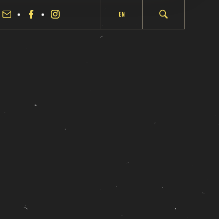
En
fermer