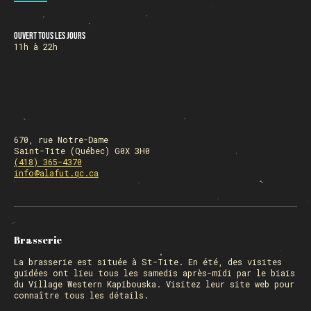
Ouvert tous les jours
HORAIRE DES FÊTES
11h à 22h
FERMÉ du 23 au 25 décembre
OUVERT 26 et 27 déc. de 11h à 22h
OUVERT 28 et 29 déc. de 09h à 22h
OUVERT 30 déc. de 11h à 22h
FERMÉ 31 déc. et 01 janvier
670, rue Notre-Dame
Saint-Tite (Québec) G0X 3H0
(418) 365-4370
info@alafut.qc.ca
Chargement
Brasserie
La
brasserie
est située à St-Tite. En été, des visites
guidées ont lieu tous les samedis après-midi par le biais
du Village Western Kapibouska. Visitez
leur site web
pour
connaître tous les détails.