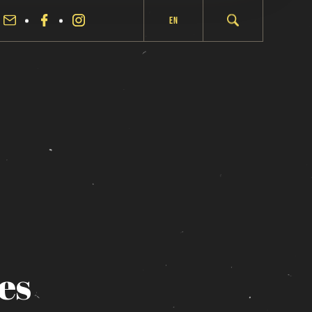
En
es
fermer