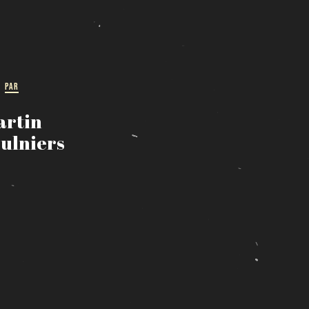
PAR
artin
ulniers