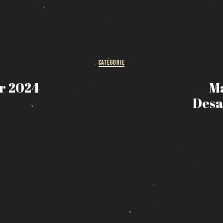
HORAIRE DES FÊTES
FERMÉ du 23 au 25 décembre
OUVERT 26 et 27 déc. de 11h à 22h
OUVERT 28 et 29 déc. de 09h à 22h
CATÉGORIE
OUVERT 30 déc. de 11h à 22h
FERMÉ 31 déc. et 01 janvier
er 2024
M
Desa
Chargement