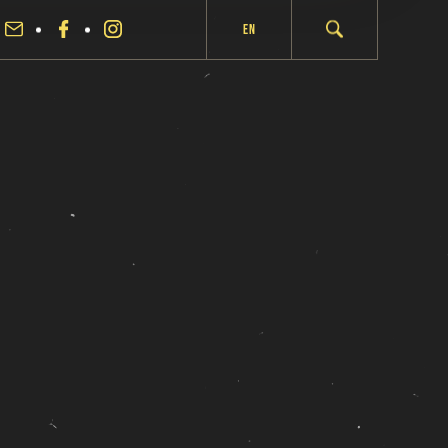
En
fermer