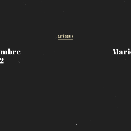
HORAIRE DES FÊTES
FERMÉ du 23 au 25 décembre
OUVERT 26 et 27 déc. de 11h à 22h
OUVERT 28 et 29 déc. de 09h à 22h
CATÉGORIE
OUVERT 30 déc. de 11h à 22h
FERMÉ 31 déc. et 01 janvier
embre
Mari
2
Chargement