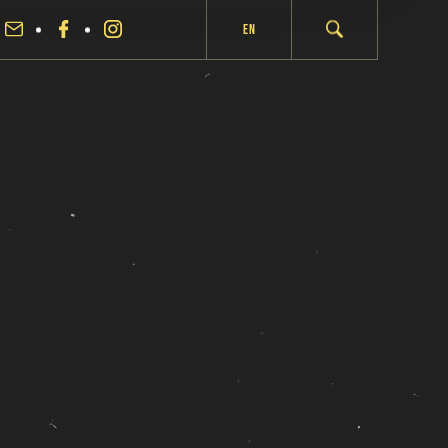
En
fermer