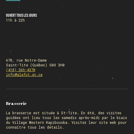
Ouvert tous les jours
HORAIRE DES FÊTES
11h à 22h
FERMÉ du 23 au 25 décembre
OUVERT 26 et 27 déc. de 11h à 22h
OUVERT 28 et 29 déc. de 09h à 22h
OUVERT 30 déc. de 11h à 22h
FERMÉ 31 déc. et 01 janvier
670, rue Notre-Dame
Saint-Tite (Québec) G0X 3H0
(418) 365-4370
info@alafut.qc.ca
Chargement
Brasserie
La
brasserie
est située à St-Tite. En été, des visites
guidées ont lieu tous les samedis après-midi par le biais
du Village Western Kapibouska. Visitez
leur site web
pour
connaître tous les détails.