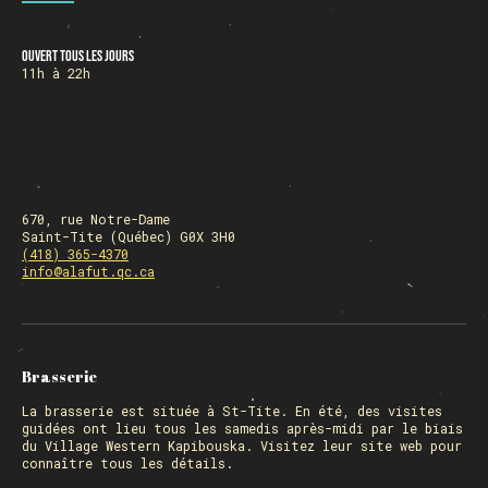
Ouvert tous les jours
HORAIRE DES FÊTES
11h à 22h
FERMÉ du 23 au 25 décembre
OUVERT 26 et 27 déc. de 11h à 22h
OUVERT 28 et 29 déc. de 09h à 22h
OUVERT 30 déc. de 11h à 22h
FERMÉ 31 déc. et 01 janvier
670, rue Notre-Dame
Saint-Tite (Québec) G0X 3H0
(418) 365-4370
info@alafut.qc.ca
Chargement
Brasserie
La
brasserie
est située à St-Tite. En été, des visites
guidées ont lieu tous les samedis après-midi par le biais
du Village Western Kapibouska. Visitez
leur site web
pour
connaître tous les détails.