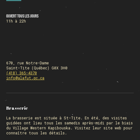
Ouvert tous les jours
HORAIRE DES FÊTES
11h à 22h
FERMÉ du 23 au 25 décembre
OUVERT 26 et 27 déc. de 11h à 22h
OUVERT 28 et 29 déc. de 09h à 22h
OUVERT 30 déc. de 11h à 22h
FERMÉ 31 déc. et 01 janvier
670, rue Notre-Dame
Saint-Tite (Québec) G0X 3H0
(418) 365-4370
info@alafut.qc.ca
Chargement
Brasserie
La
brasserie
est située à St-Tite. En été, des visites
guidées ont lieu tous les samedis après-midi par le biais
du Village Western Kapibouska. Visitez
leur site web
pour
connaître tous les détails.