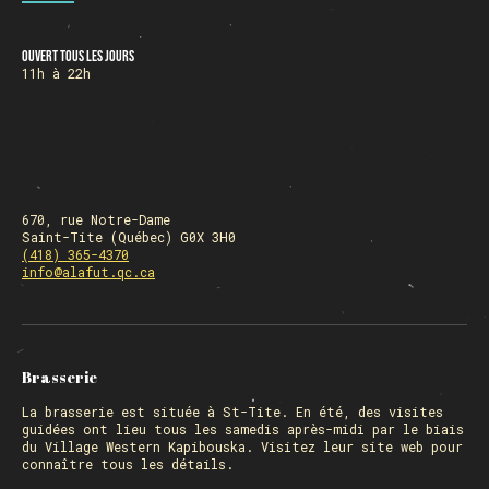
Ouvert tous les jours
HORAIRE DES FÊTES
11h à 22h
FERMÉ du 23 au 25 décembre
OUVERT 26 et 27 déc. de 11h à 22h
OUVERT 28 et 29 déc. de 09h à 22h
OUVERT 30 déc. de 11h à 22h
FERMÉ 31 déc. et 01 janvier
670, rue Notre-Dame
Saint-Tite (Québec) G0X 3H0
(418) 365-4370
info@alafut.qc.ca
Chargement
Brasserie
La
brasserie
est située à St-Tite. En été, des visites
guidées ont lieu tous les samedis après-midi par le biais
du Village Western Kapibouska. Visitez
leur site web
pour
connaître tous les détails.