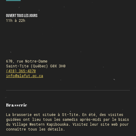
Ouvert tous les jours
HORAIRE DES FÊTES
11h à 22h
FERMÉ du 23 au 25 décembre
OUVERT 26 et 27 déc. de 11h à 22h
OUVERT 28 et 29 déc. de 09h à 22h
OUVERT 30 déc. de 11h à 22h
FERMÉ 31 déc. et 01 janvier
670, rue Notre-Dame
Saint-Tite (Québec) G0X 3H0
(418) 365-4370
info@alafut.qc.ca
Chargement
Brasserie
La
brasserie
est située à St-Tite. En été, des visites
guidées ont lieu tous les samedis après-midi par le biais
du Village Western Kapibouska. Visitez
leur site web
pour
connaître tous les détails.