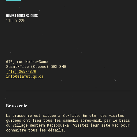
Ouvert tous les jours
HORAIRE DES FÊTES
11h à 22h
FERMÉ du 23 au 25 décembre
OUVERT 26 et 27 déc. de 11h à 22h
OUVERT 28 et 29 déc. de 09h à 22h
OUVERT 30 déc. de 11h à 22h
FERMÉ 31 déc. et 01 janvier
670, rue Notre-Dame
Saint-Tite (Québec) G0X 3H0
(418) 365-4370
info@alafut.qc.ca
Chargement
Brasserie
La
brasserie
est située à St-Tite. En été, des visites
guidées ont lieu tous les samedis après-midi par le biais
du Village Western Kapibouska. Visitez
leur site web
pour
connaître tous les détails.