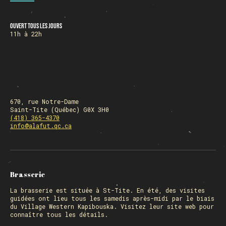
Ouvert tous les jours
HORAIRE DES FÊTES
11h à 22h
FERMÉ du 23 au 25 décembre
OUVERT 26 et 27 déc. de 11h à 22h
OUVERT 28 et 29 déc. de 09h à 22h
OUVERT 30 déc. de 11h à 22h
FERMÉ 31 déc. et 01 janvier
670, rue Notre-Dame
Saint-Tite (Québec) G0X 3H0
(418) 365-4370
info@alafut.qc.ca
Chargement
Brasserie
La
brasserie
est située à St-Tite. En été, des visites
guidées ont lieu tous les samedis après-midi par le biais
du Village Western Kapibouska. Visitez
leur site web
pour
connaître tous les détails.