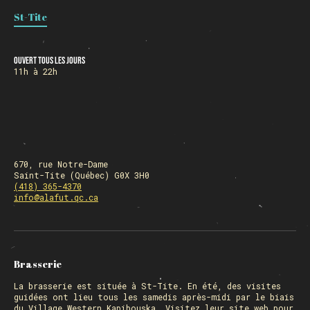
St-Tite
HORAIRE DES FÊTES
Ouvert tous les jours
11h à 22h
FERMÉ du 23 au 25 décembre
OUVERT 26 et 27 déc. de 11h à 22h
OUVERT 28 et 29 déc. de 09h à 22h
OUVERT 30 déc. de 11h à 22h
FERMÉ 31 déc. et 01 janvier
670, rue Notre-Dame
Saint-Tite (Québec) G0X 3H0
(418) 365-4370
info@alafut.qc.ca
Chargement
Brasserie
La
brasserie
est située à St-Tite. En été, des visites
guidées ont lieu tous les samedis après-midi par le biais
du Village Western Kapibouska. Visitez
leur site web
pour