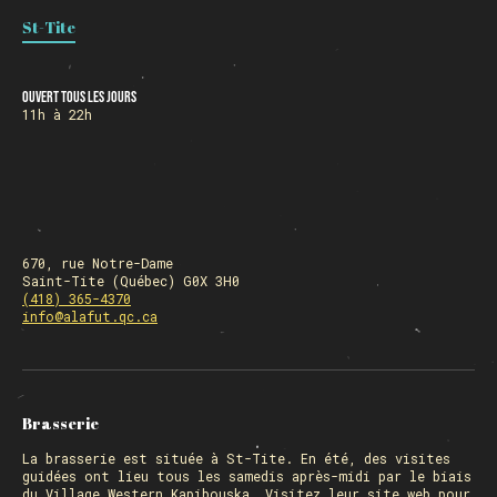
St-Tite
HORAIRE DES FÊTES
Ouvert tous les jours
11h à 22h
FERMÉ du 23 au 25 décembre
OUVERT 26 et 27 déc. de 11h à 22h
OUVERT 28 et 29 déc. de 09h à 22h
OUVERT 30 déc. de 11h à 22h
FERMÉ 31 déc. et 01 janvier
670, rue Notre-Dame
Saint-Tite (Québec) G0X 3H0
(418) 365-4370
info@alafut.qc.ca
Chargement
Brasserie
La
brasserie
est située à St-Tite. En été, des visites
guidées ont lieu tous les samedis après-midi par le biais
du Village Western Kapibouska. Visitez
leur site web
pour