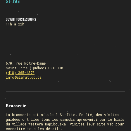
St-Tite
Ouvert tous les jours
11h à 22h
670, rue Notre-Dame
Saint-Tite (Québec) G0X 3H0
(418) 365-4370
info@alafut.qc.ca
Brasserie
La
brasserie
est située à St-Tite. En été, des visites
guidées ont lieu tous les samedis après-midi par le biais
du Village Western Kapibouska. Visitez
leur site web
pour
connaître tous les détails.