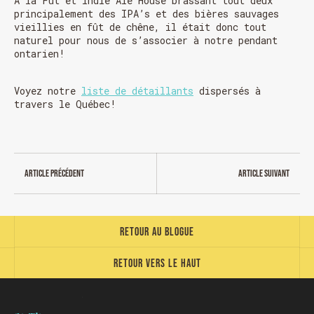
À la Fût et Indie Ale House brassant tout deux
principalement des IPA’s et des bières sauvages
vieillies en fût de chêne, il était donc tout
naturel pour nous de s’associer à notre pendant
ontarien!
HORAIRE DES FÊTES
Voyez notre
liste de détaillants
dispersés à
travers le Québec!
FERMÉ du 23 au 25 décembre
OUVERT 26 et 27 déc. de 11h à 22h
OUVERT 28 et 29 déc. de 09h à 22h
OUVERT 30 déc. de 11h à 22h
FERMÉ 31 déc. et 01 janvier
Article précédent
Article suivant
Retour au blogue
Retour vers le haut
Chargement