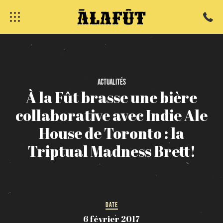
fermer
Actualités
À
la
Fût
brasse
une
bière
collaborative
avec
Indie
Ale
House
de
Toronto
:
la
Triptual
Madness
Brett!
DATE
6 février 2017