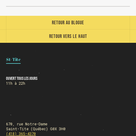
Retour au blogue
Retour vers le haut
HORAIRE DES FÊTES
St-Tite
FERMÉ du 23 au 25 décembre
OUVERT 26 et 27 déc. de 11h à 22h
OUVERT 28 et 29 déc. de 09h à 22h
Ouvert tous les jours
OUVERT 30 déc. de 11h à 22h
11h à 22h
FERMÉ 31 déc. et 01 janvier
670, rue Notre-Dame
Chargement
Saint-Tite (Québec) G0X 3H0
(418) 365-4370