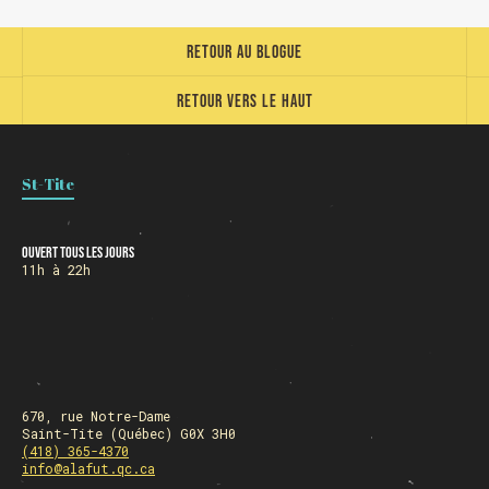
Retour au blogue
Retour vers le haut
HORAIRE DES FÊTES
St-Tite
FERMÉ du 23 au 25 décembre
OUVERT 26 et 27 déc. de 11h à 22h
Ouvert tous les jours
OUVERT 28 et 29 déc. de 09h à 22h
11h à 22h
OUVERT 30 déc. de 11h à 22h
FERMÉ 31 déc. et 01 janvier
670, rue Notre-Dame
Saint-Tite (Québec) G0X 3H0
Chargement
(418) 365-4370
info@alafut.qc.ca