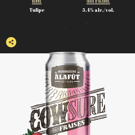
VERRE
TAUX D'ALCOOL
Tulipe
5,4% alc./vol.