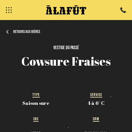
Retours aux bières
Vestige
du
passé
fermer
Cowsure
Fraises
TYPE
SERVICE
Saison sure
4 à 6˚C
IBU
SRM