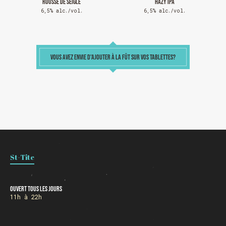
ROUSSE DE SEIGLE
HAZY IPA
6,5% alc./vol.
6,5% alc./vol.
VOUS AVEZ ENVIE D'AJOUTER À LA FÛT SUR VOS TABLETTES?
Chargement
St-Tite
Ouvert tous les jours
11h à 22h