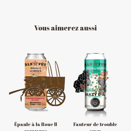
Vous
aimerez
aussi
HORAIRE DES FÊTES
FERMÉ du 23 au 25 décembre
OUVERT 26 et 27 déc. de 11h à 22h
OUVERT 28 et 29 déc. de 09h à 22h
OUVERT 30 déc. de 11h à 22h
FERMÉ 31 déc. et 01 janvier
Épaule à la Roue II
Fauteur de trouble