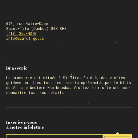
670, rue Notre-Dame
Saint-Tite (Québec) G0X 3H0
(418) 365-4370
info@alafut.qc.ca
Brasserie
La
brasserie
est située à St-Tite. En été, des visites
guidées ont lieu tous les samedis après-midi par le biais
du Village Western Kapibouska. Visitez
leur site web
pour
connaître tous les détails.
Inscrivez-vous
à notre infolettre