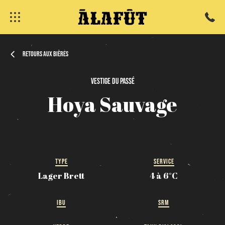
Retours aux bières
Vestige
du
passé
fermer
Hoya
Sauvage
TYPE
SERVICE
Lager Brett
4 à 6°C
IBU
SRM