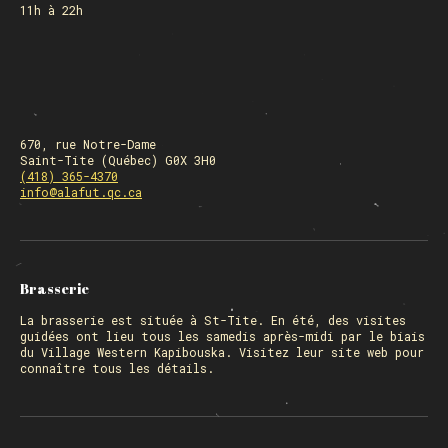
11h à 22h
670, rue Notre-Dame
Saint-Tite (Québec) G0X 3H0
(418) 365-4370
info@alafut.qc.ca
Brasserie
La
brasserie
est située à St-Tite. En été, des visites
guidées ont lieu tous les samedis après-midi par le biais
du Village Western Kapibouska. Visitez
leur site web
pour
connaître tous les détails.