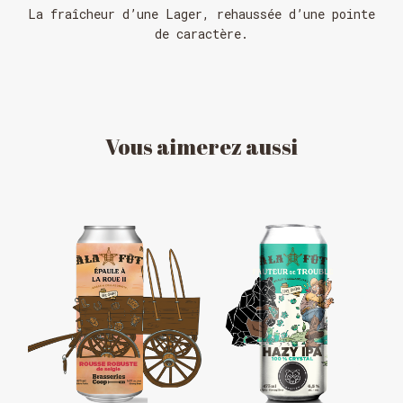
La fraîcheur d’une Lager, rehaussée d’une pointe
de caractère.
Vous
aimerez
aussi
HORAIRE DES FÊTES
FERMÉ du 23 au 25 décembre
OUVERT 26 et 27 déc. de 11h à 22h
OUVERT 28 et 29 déc. de 09h à 22h
OUVERT 30 déc. de 11h à 22h
FERMÉ 31 déc. et 01 janvier