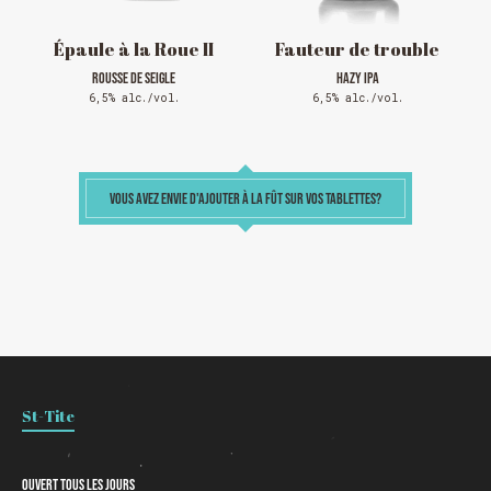
Épaule à la Roue II
Fauteur de trouble
ROUSSE DE SEIGLE
HAZY IPA
6,5% alc./vol.
6,5% alc./vol.
VOUS AVEZ ENVIE D'AJOUTER À LA FÛT SUR VOS TABLETTES?
Chargement
St-Tite
Ouvert tous les jours