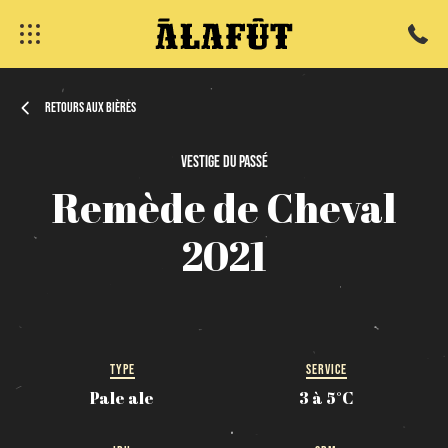
Retours aux bières
Vestige
du
passé
Remède
de
Cheval
fermer
2021
TYPE
SERVICE
Pale ale
3 à 5°C