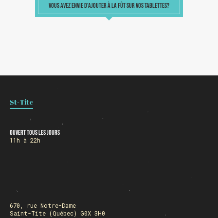
VOUS AVEZ ENVIE D'AJOUTER À LA FÛT SUR VOS TABLETTES?
St-Tite
Ouvert tous les jours
11h à 22h
670, rue Notre-Dame
Saint-Tite (Québec) G0X 3H0