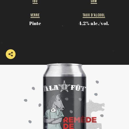
IBU
SRM
VERRE
TAUX D'ALCOOL
Pinte
4,2% alc./vol.