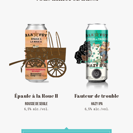
HORAIRE DES FÊTES
FERMÉ du 23 au 25 décembre
OUVERT 26 et 27 déc. de 11h à 22h
OUVERT 28 et 29 déc. de 09h à 22h
OUVERT 30 déc. de 11h à 22h
FERMÉ 31 déc. et 01 janvier
Épaule à la Roue II
Fauteur de trouble
ROUSSE DE SEIGLE
HAZY IPA
6,5% alc./vol.
6,5% alc./vol.
Chargement