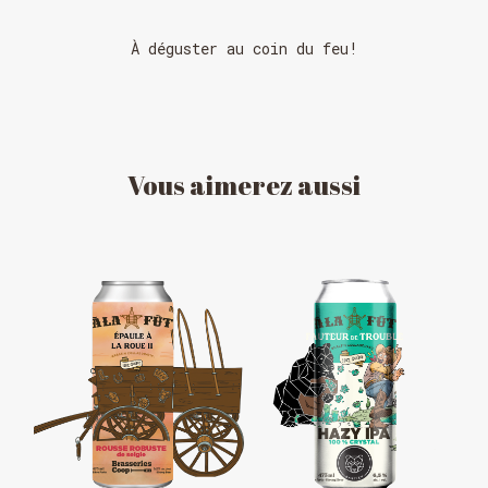
À déguster au coin du feu!
Vous
aimerez
aussi
HORAIRE DES FÊTES
FERMÉ du 23 au 25 décembre
OUVERT 26 et 27 déc. de 11h à 22h
OUVERT 28 et 29 déc. de 09h à 22h
OUVERT 30 déc. de 11h à 22h
FERMÉ 31 déc. et 01 janvier