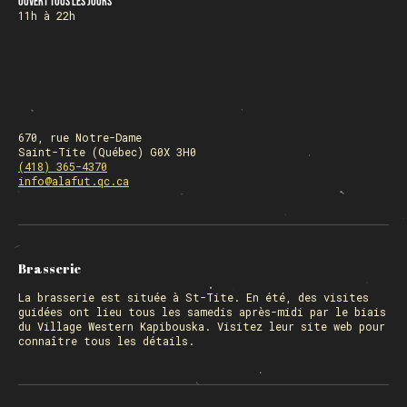
Ouvert tous les jours
11h à 22h
670, rue Notre-Dame
Saint-Tite (Québec) G0X 3H0
(418) 365-4370
info@alafut.qc.ca
Brasserie
La
brasserie
est située à St-Tite. En été, des visites
guidées ont lieu tous les samedis après-midi par le biais
du Village Western Kapibouska. Visitez
leur site web
pour
connaître tous les détails.