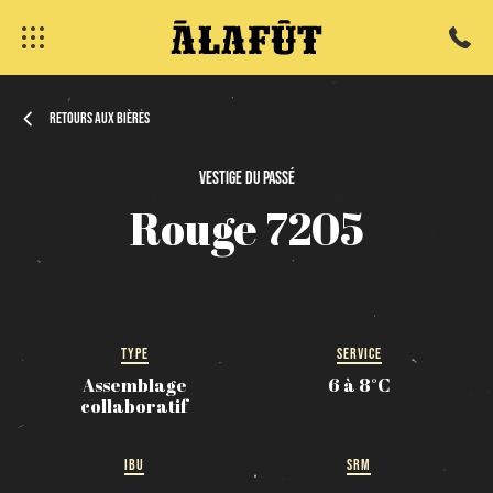
Retours aux bières
Vestige
du
passé
fermer
Rouge
7205
TYPE
SERVICE
Assemblage
6 à 8°C
collaboratif
IBU
SRM