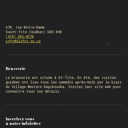
670, rue Notre-Dame
Saint-Tite (Québec) G0X 3H0
(418) 365-4370
info@alafut.qc.ca
Brasserie
La
brasserie
est située à St-Tite. En été, des visites
guidées ont lieu tous les samedis après-midi par le biais
du Village Western Kapibouska. Visitez
leur site web
pour
connaître tous les détails.
Inscrivez-vous
à notre infolettre