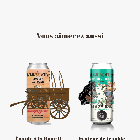
HORAIRE DES FÊTES
Vous
aimerez
aussi
FERMÉ du 23 au 25 décembre
OUVERT 26 et 27 déc. de 11h à 22h
OUVERT 28 et 29 déc. de 09h à 22h
OUVERT 30 déc. de 11h à 22h
FERMÉ 31 déc. et 01 janvier
Épaule à la Roue II
Fauteur de trouble