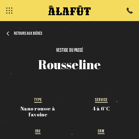
Retours aux bières
Vestige
du
passé
Rousseline
fermer
TYPE
SERVICE
Nano rousse à
4 à 6°C
l'avoine
IBU
SRM