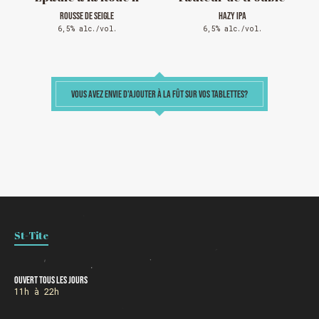
ROUSSE DE SEIGLE
HAZY IPA
Chargement
6,5% alc./vol.
6,5% alc./vol.
VOUS AVEZ ENVIE D'AJOUTER À LA FÛT SUR VOS TABLETTES?
St-Tite
Ouvert tous les jours
11h à 22h