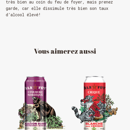
très bien au coin du feu de foyer, mais prenez
garde, car elle dissimule très bien son taux
d’alcool élevé!
Vous
aimerez
aussi
HORAIRE DES FÊTES
FERMÉ du 23 au 25 décembre
OUVERT 26 et 27 déc. de 11h à 22h
OUVERT 28 et 29 déc. de 09h à 22h
OUVERT 30 déc. de 11h à 22h
FERMÉ 31 déc. et 01 janvier