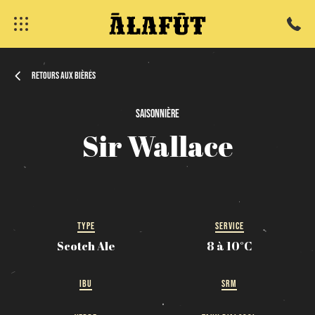
Retours aux bières
Saisonnière
fermer
Sir
Wallace
TYPE
SERVICE
Scotch Ale
8 à 10°C
IBU
SRM