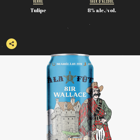
VERRE
TAUX D'ALCOOL
Tulipe
8% alc./vol.