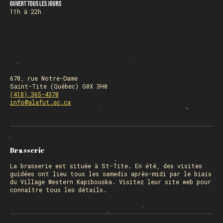
Ouvert tous les jours
11h à 22h
670, rue Notre-Dame
Saint-Tite (Québec) G0X 3H0
(418) 365-4370
info@alafut.qc.ca
Brasserie
La
brasserie
est située à St-Tite. En été, des visites
guidées ont lieu tous les samedis après-midi par le biais
du Village Western Kapibouska. Visitez
leur site web
pour
connaître tous les détails.