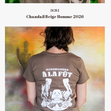
24.35 $
Chandail Beige Homme 2026
HORAIRE DES FÊTES
FERMÉ du 23 au 25 décembre
OUVERT 26 et 27 déc. de 11h à 22h
OUVERT 28 et 29 déc. de 09h à 22h
OUVERT 30 déc. de 11h à 22h
FERMÉ 31 déc. et 01 janvier