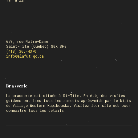
11h à 22h
670, rue Notre-Dame
Saint-Tite (Québec) G0X 3H0
(418) 365-4370
info@alafut.qc.ca
Brasserie
La
brasserie
est située à St-Tite. En été, des visites
guidées ont lieu tous les samedis après-midi par le biais
du Village Western Kapibouska. Visitez
leur site web
pour
connaître tous les détails.