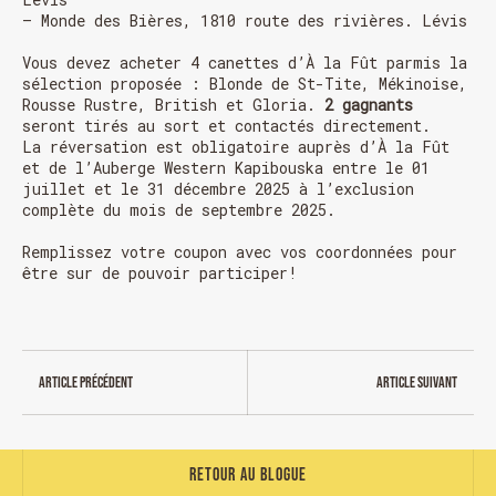
– Monde des Bières, 1810 route des rivières. Lévis
Vous devez acheter 4 canettes d’À la Fût parmis la
sélection proposée : Blonde de St-Tite, Mékinoise,
Rousse Rustre, British et Gloria.
2 gagnants
seront tirés au sort et contactés directement.
La réversation est obligatoire auprès d’À la Fût
et de l’Auberge Western Kapibouska entre le 01
HORAIRE DES FÊTES
juillet et le 31 décembre 2025 à l’exclusion
complète du mois de septembre 2025.
FERMÉ du 23 au 25 décembre
Remplissez votre coupon avec vos coordonnées pour
OUVERT 26 et 27 déc. de 11h à 22h
être sur de pouvoir participer!
OUVERT 28 et 29 déc. de 09h à 22h
OUVERT 30 déc. de 11h à 22h
FERMÉ 31 déc. et 01 janvier
Article précédent
Article suivant
Retour au blogue