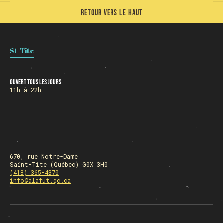
Retour vers le haut
Chargement
St-Tite
Ouvert tous les jours
11h à 22h
670, rue Notre-Dame
Saint-Tite (Québec) G0X 3H0
(418) 365-4370
info@alafut.qc.ca