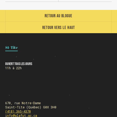
Retour au blogue
Retour vers le haut
St-Tite
Ouvert tous les jours
11h à 22h
670, rue Notre-Dame
Saint-Tite (Québec) G0X 3H0
(418) 365-4370
info@alafut.qc.ca