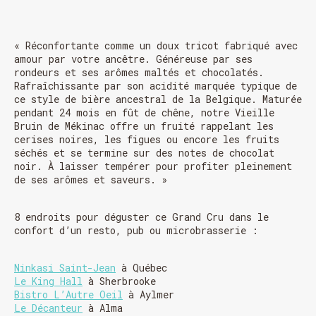
« Réconfortante comme un doux tricot fabriqué avec
amour par votre ancêtre. Généreuse par ses
rondeurs et ses arômes maltés et chocolatés.
Rafraîchissante par son acidité marquée typique de
ce style de bière ancestral de la Belgique. Maturée
pendant 24 mois en fût de chêne, notre Vieille
Bruin de Mékinac offre un fruité rappelant les
cerises noires, les figues ou encore les fruits
séchés et se termine sur des notes de chocolat
noir. À laisser tempérer pour profiter pleinement
de ses arômes et saveurs. »
HORAIRE DES FÊTES
FERMÉ du 23 au 25 décembre
8 endroits pour déguster ce Grand Cru dans le
OUVERT 26 et 27 déc. de 11h à 22h
confort d’un resto, pub ou microbrasserie :
OUVERT 28 et 29 déc. de 09h à 22h
OUVERT 30 déc. de 11h à 22h
FERMÉ 31 déc. et 01 janvier
Ninkasi Saint-Jean
à Québec
Le King Hall
à Sherbrooke
Bistro L’Autre Oeil
à Aylmer
Le Décanteur
à Alma