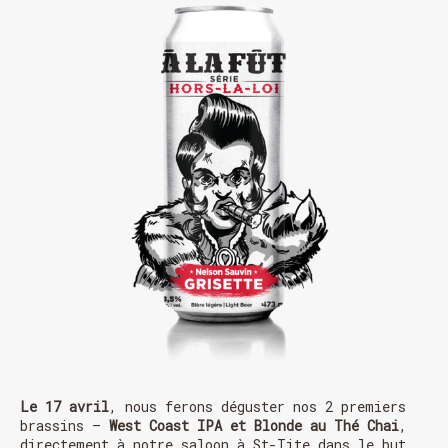
HORAIRE DES FÊTES
FERMÉ du 23 au 25 décembre
OUVERT 26 et 27 déc. de 11h à 22h
Le 17 avril
, nous ferons déguster nos 2 premiers
OUVERT 28 et 29 déc. de 09h à 22h
brassins –
West Coast IPA et Blonde au Thé Chai
,
OUVERT 30 déc. de 11h à 22h
directement à notre saloon à St-Tite dans le but