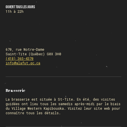
Ouvert tous les jours
11h à 22h
670, rue Notre-Dame
Saint-Tite (Québec) G0X 3H0
(418) 365-4370
info@alafut.qc.ca
Brasserie
La
brasserie
est située à St-Tite. En été, des visites
guidées ont lieu tous les samedis après-midi par le biais
du Village Western Kapibouska. Visitez
leur site web
pour
connaître tous les détails.