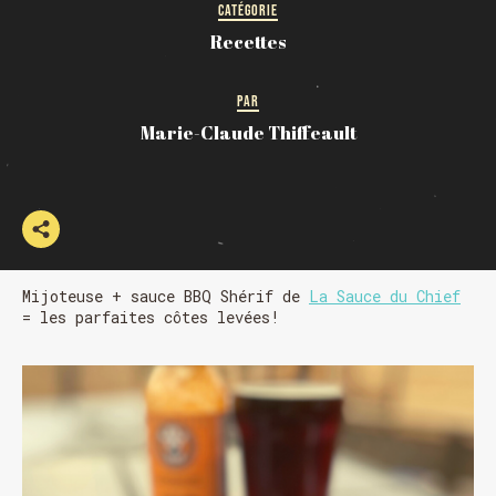
CATÉGORIE
Recettes
PAR
Marie-Claude Thiffeault
Mijoteuse + sauce BBQ Shérif de
La Sauce du Chief
= les parfaites côtes levées!