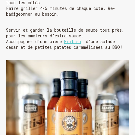
tous les côtés.
Faire griller 4-5 minutes de chaque côté. Re-
FERMÉ du 23 au 25 décembre
badigeonner au besoin.
OUVERT 26 et 27 déc. de 11h à 22h
OUVERT 28 et 29 déc. de 09h à 22h
OUVERT 30 déc. de 11h à 22h
Servir et garder la bouteille de sauce tout près,
FERMÉ 31 déc. et 01 janvier
pour les amateurs d’extra-sauce.
Accompagner d’une bière
British
, d’une salade
césar et de petites patates caramélisées au BBQ!
Chargement