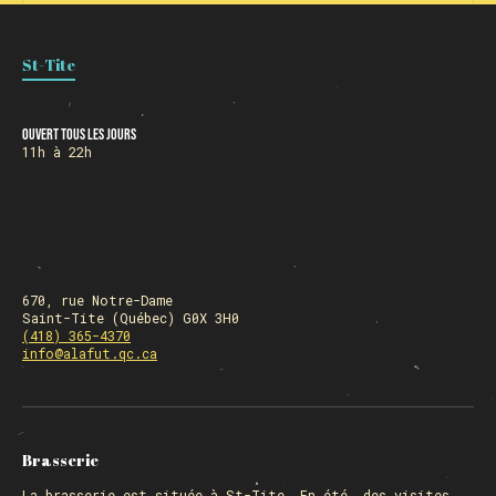
St-Tite
Ouvert tous les jours
11h à 22h
670, rue Notre-Dame
Saint-Tite (Québec) G0X 3H0
(418) 365-4370
info@alafut.qc.ca
Brasserie
La
brasserie
est située à St-Tite. En été, des visites