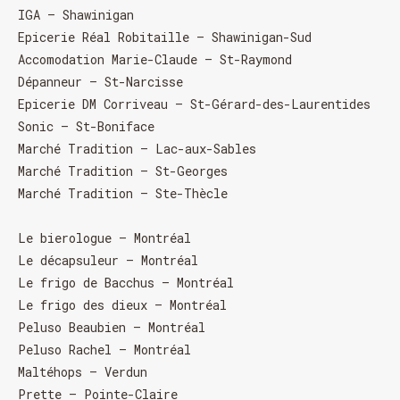
OUVERT 26 et 27 déc. de 11h à 22h
IGA – Shawinigan
OUVERT 28 et 29 déc. de 09h à 22h
OUVERT 30 déc. de 11h à 22h
Epicerie Réal Robitaille – Shawinigan-Sud
FERMÉ 31 déc. et 01 janvier
Accomodation Marie-Claude – St-Raymond
Dépanneur – St-Narcisse
Epicerie DM Corriveau – St-Gérard-des-Laurentides
Sonic – St-Boniface
Marché Tradition – Lac-aux-Sables
Marché Tradition – St-Georges
Marché Tradition – Ste-Thècle
Le bierologue – Montréal
Le décapsuleur – Montréal
Le frigo de Bacchus – Montréal
Le frigo des dieux – Montréal
Peluso Beaubien – Montréal
Peluso Rachel – Montréal
Chargement
Maltéhops – Verdun
Prette – Pointe-Claire