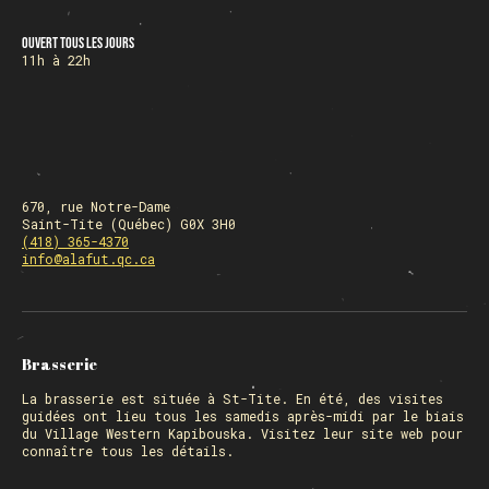
Ouvert tous les jours
11h à 22h
670, rue Notre-Dame
Saint-Tite (Québec) G0X 3H0
(418) 365-4370
info@alafut.qc.ca
Brasserie
La
brasserie
est située à St-Tite. En été, des visites
guidées ont lieu tous les samedis après-midi par le biais
du Village Western Kapibouska. Visitez
leur site web
pour
connaître tous les détails.