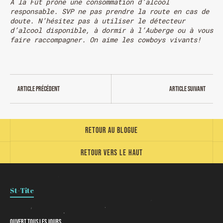
À la Fût prône une consommation d’alcool
responsable. SVP ne pas prendre la route en cas de
doute. N’hésitez pas à utiliser le détecteur
d’alcool disponible, à dormir à l’Auberge ou à vous
HORAIRE DES FÊTES
faire raccompagner. On aime les cowboys vivants!
FERMÉ du 23 au 25 décembre
OUVERT 26 et 27 déc. de 11h à 22h
OUVERT 28 et 29 déc. de 09h à 22h
OUVERT 30 déc. de 11h à 22h
Article précédent
Article suivant
FERMÉ 31 déc. et 01 janvier
Retour au blogue
Retour vers le haut
St-Tite
Chargement
Ouvert tous les jours