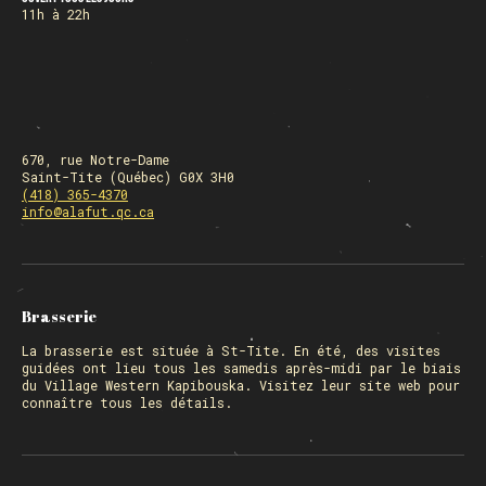
11h à 22h
670, rue Notre-Dame
Saint-Tite (Québec) G0X 3H0
(418) 365-4370
info@alafut.qc.ca
Brasserie
La
brasserie
est située à St-Tite. En été, des visites
guidées ont lieu tous les samedis après-midi par le biais
du Village Western Kapibouska. Visitez
leur site web
pour
connaître tous les détails.