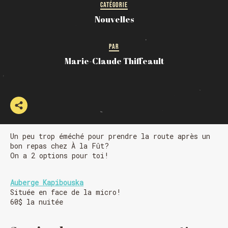
CATÉGORIE
Nouvelles
PAR
Marie-Claude Thiffeault
Un peu trop éméché pour prendre la route après un
bon repas chez À la Fût?
On a 2 options pour toi!
Auberge Kapibouska
Située en face de la micro!
60$ la nuitée