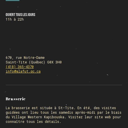
Ouvert tous les jours
HORAIRE DES FÊTES
11h à 22h
FERMÉ du 23 au 25 décembre
OUVERT 26 et 27 déc. de 11h à 22h
OUVERT 28 et 29 déc. de 09h à 22h
OUVERT 30 déc. de 11h à 22h
FERMÉ 31 déc. et 01 janvier
670, rue Notre-Dame
Saint-Tite (Québec) G0X 3H0
(418) 365-4370
info@alafut.qc.ca
Chargement
Brasserie
La
brasserie
est située à St-Tite. En été, des visites
guidées ont lieu tous les samedis après-midi par le biais
du Village Western Kapibouska. Visitez
leur site web
pour
connaître tous les détails.