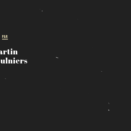
PAR
artin
ulniers