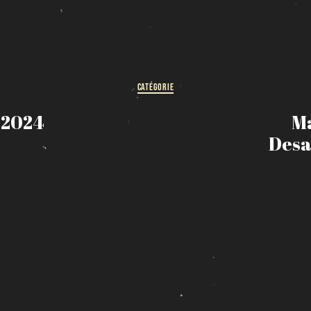
HORAIRE DES FÊTES
FERMÉ du 23 au 25 décembre
OUVERT 26 et 27 déc. de 11h à 22h
OUVERT 28 et 29 déc. de 09h à 22h
CATÉGORIE
OUVERT 30 déc. de 11h à 22h
FERMÉ 31 déc. et 01 janvier
 2024
M
Desa
Chargement