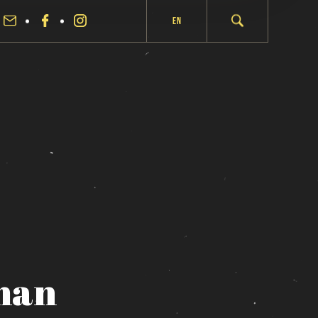
En
man
fermer