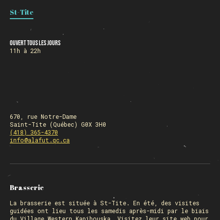
St-Tite
HORAIRE DES FÊTES
Ouvert tous les jours
11h à 22h
FERMÉ du 23 au 25 décembre
OUVERT 26 et 27 déc. de 11h à 22h
OUVERT 28 et 29 déc. de 09h à 22h
OUVERT 30 déc. de 11h à 22h
FERMÉ 31 déc. et 01 janvier
670, rue Notre-Dame
Saint-Tite (Québec) G0X 3H0
(418) 365-4370
info@alafut.qc.ca
Chargement
Brasserie
La
brasserie
est située à St-Tite. En été, des visites
guidées ont lieu tous les samedis après-midi par le biais
du Village Western Kapibouska. Visitez
leur site web
pour