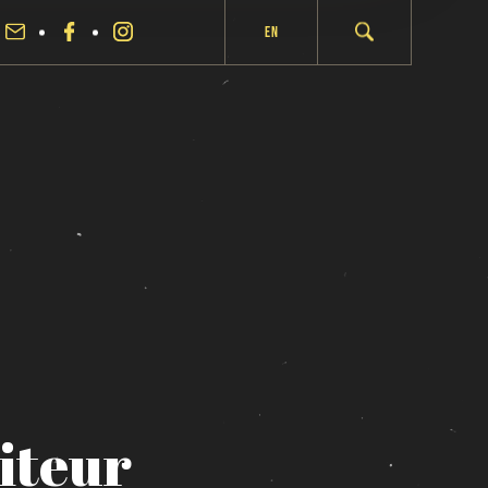
En
iteur
fermer