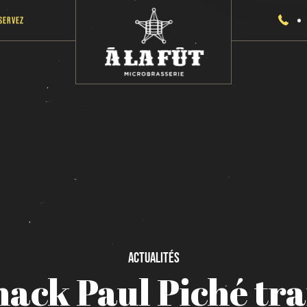
servez
Actualités
hack
Paul
Piché
tra