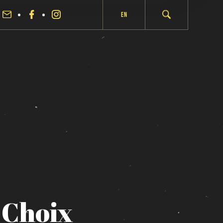
En
Choix
fermer