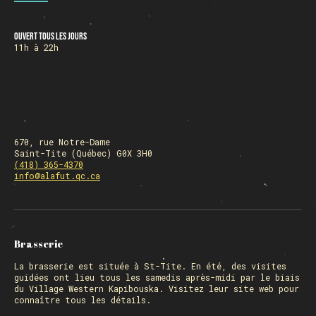
Ouvert tous les jours
HORAIRE DES FÊTES
11h à 22h
FERMÉ du 23 au 25 décembre
OUVERT 26 et 27 déc. de 11h à 22h
OUVERT 28 et 29 déc. de 09h à 22h
OUVERT 30 déc. de 11h à 22h
FERMÉ 31 déc. et 01 janvier
670, rue Notre-Dame
Saint-Tite (Québec) G0X 3H0
(418) 365-4370
info@alafut.qc.ca
Chargement
Brasserie
La
brasserie
est située à St-Tite. En été, des visites
guidées ont lieu tous les samedis après-midi par le biais
du Village Western Kapibouska. Visitez
leur site web
pour
connaître tous les détails.