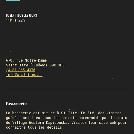
Ouvert tous les jours
HORAIRE DES FÊTES
11h à 22h
FERMÉ du 23 au 25 décembre
OUVERT 26 et 27 déc. de 11h à 22h
OUVERT 28 et 29 déc. de 09h à 22h
OUVERT 30 déc. de 11h à 22h
FERMÉ 31 déc. et 01 janvier
670, rue Notre-Dame
Saint-Tite (Québec) G0X 3H0
(418) 365-4370
info@alafut.qc.ca
Chargement
Brasserie
La
brasserie
est située à St-Tite. En été, des visites
guidées ont lieu tous les samedis après-midi par le biais
du Village Western Kapibouska. Visitez
leur site web
pour
connaître tous les détails.