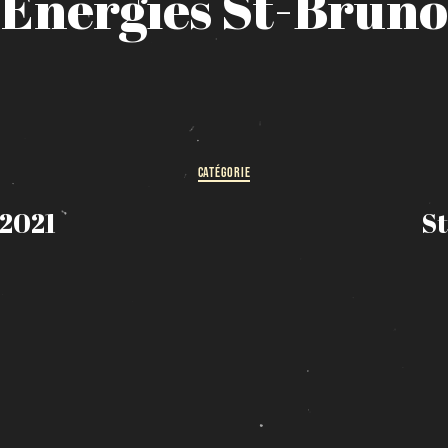
Energies
St-Bruno
HORAIRE DES FÊTES
FERMÉ du 23 au 25 décembre
OUVERT 26 et 27 déc. de 11h à 22h
OUVERT 28 et 29 déc. de 09h à 22h
OUVERT 30 déc. de 11h à 22h
FERMÉ 31 déc. et 01 janvier
CATÉGORIE
 2021
S
Chargement