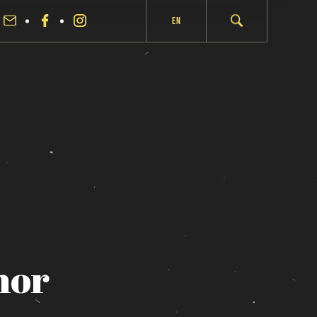
En
nor
fermer