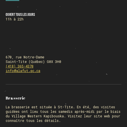
Ouvert tous les jours
HORAIRE DES FÊTES
11h à 22h
FERMÉ du 23 au 25 décembre
OUVERT 26 et 27 déc. de 11h à 22h
OUVERT 28 et 29 déc. de 09h à 22h
OUVERT 30 déc. de 11h à 22h
FERMÉ 31 déc. et 01 janvier
670, rue Notre-Dame
Saint-Tite (Québec) G0X 3H0
(418) 365-4370
info@alafut.qc.ca
Chargement
Brasserie
La
brasserie
est située à St-Tite. En été, des visites
guidées ont lieu tous les samedis après-midi par le biais
du Village Western Kapibouska. Visitez
leur site web
pour
connaître tous les détails.