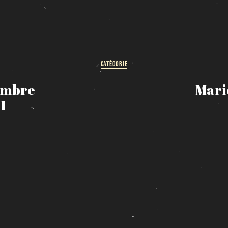
HORAIRE DES FÊTES
FERMÉ du 23 au 25 décembre
OUVERT 26 et 27 déc. de 11h à 22h
OUVERT 28 et 29 déc. de 09h à 22h
CATÉGORIE
OUVERT 30 déc. de 11h à 22h
FERMÉ 31 déc. et 01 janvier
embre
Mari
1
Chargement