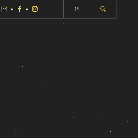
En
fermer