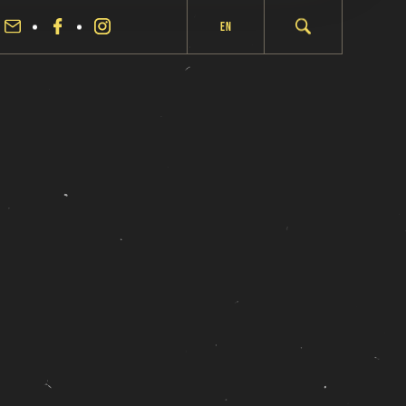
En
fermer