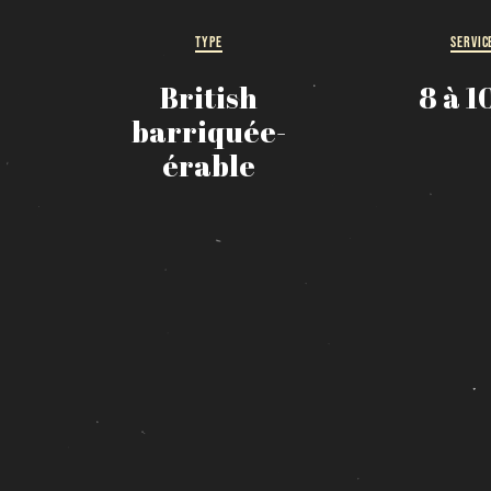
TYPE
SERVIC
British
8 à 1
barriquée-
érable