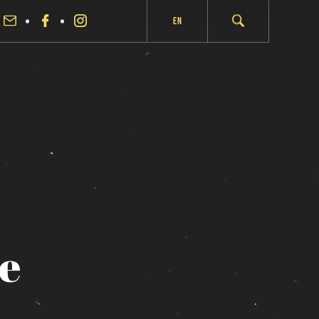
En
e
fermer