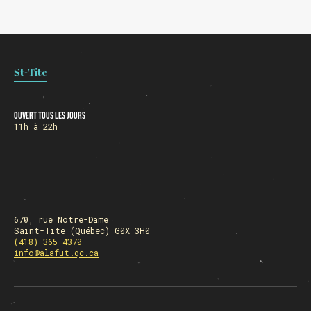
St-Tite
Ouvert tous les jours
11h à 22h
670, rue Notre-Dame
Saint-Tite (Québec) G0X 3H0
(418) 365-4370
info@alafut.qc.ca