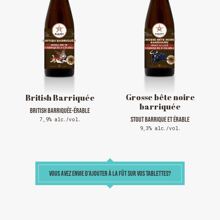
FERMÉ du 23 au 25 décembre
OUVERT 26 et 27 déc. de 11h à 22h
OUVERT 28 et 29 déc. de 09h à 22h
OUVERT 30 déc. de 11h à 22h
FERMÉ 31 déc. et 01 janvier
Grosse bête noire
British Barriquée
barriquée
BRITISH BARRIQUÉE-ÉRABLE
STOUT BARRIQUE ET ÉRABLE
7,9% alc./vol.
9,3% alc./vol.
Chargement
VOUS AVEZ ENVIE D'AJOUTER À LA FÛT SUR VOS TABLETTES?