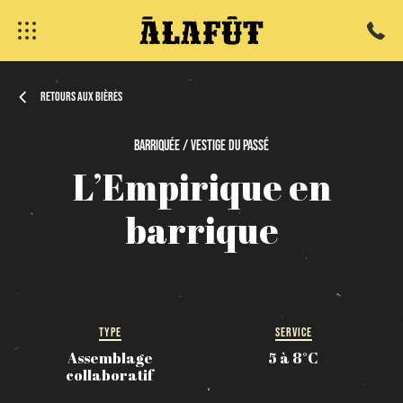
Retours aux bières
Barriquée / Vestige
du
passé
fermer
L’Empirique
en
barrique
TYPE
SERVICE
Assemblage
5 à 8°C
collaboratif