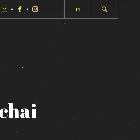
En
chai
fermer