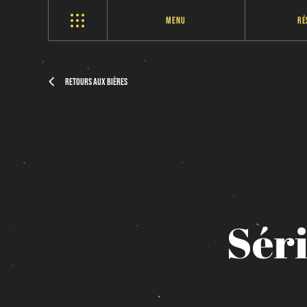
Menu
Ré
Retours aux bières
Sér