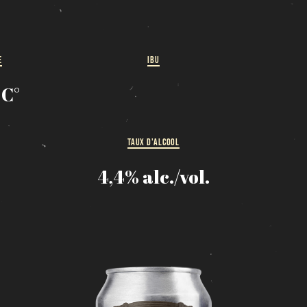
HORAIRE DES FÊTES
FERMÉ du 23 au 25 décembre
E
IBU
OUVERT 26 et 27 déc. de 11h à 22h
OUVERT 28 et 29 déc. de 09h à 22h
 C°
OUVERT 30 déc. de 11h à 22h
FERMÉ 31 déc. et 01 janvier
TAUX D'ALCOOL
Chargement
4,4% alc./vol.