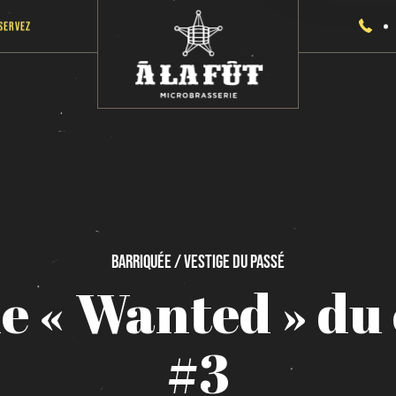
servez
Barriquée / Vestige
du
passé
ie
«
Wanted
»
du
#3