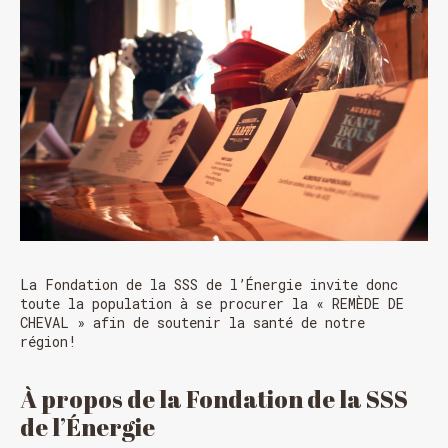
HORAIRE DES FÊTES
FERMÉ du 23 au 25 décembre
OUVERT 26 et 27 déc. de 11h à 22h
OUVERT 28 et 29 déc. de 09h à 22h
OUVERT 30 déc. de 11h à 22h
FERMÉ 31 déc. et 01 janvier
La Fondation de la SSS de l’Énergie invite donc
toute la population à se procurer la « REMÈDE DE
CHEVAL » afin de soutenir la santé de notre
région!
À propos de la Fondation de la SSS
de l’Énergie