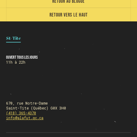
Retour au blogue
Retour vers le haut
St-Tite
Ouvert tous les jours
11h à 22h
670, rue Notre-Dame
Saint-Tite (Québec) G0X 3H0
(418) 365-4370
info@alafut.qc.ca